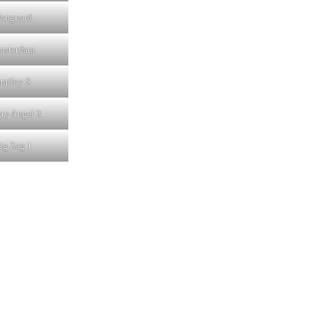
Vanguard
Amsterdam
Smiley-S
gry Angel 3
Zig Zag 1
Modalità disponibili
Puoi scegliere tra pagamento imme