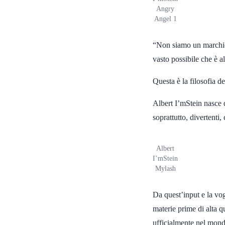
Angry
Angel 1
“Non siamo un marchio 
vasto possibile che è al
Questa è la filosofia d
Albert I’mStein nasce d
soprattutto, divertenti,
Albert
I’mStein
Mylash
Da quest’input e la vog
materie prime di alta q
ufficialmente nel mond