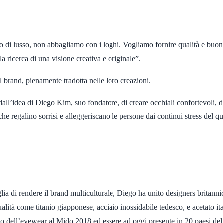
di lusso, non abbagliamo con i loghi. Vogliamo fornire qualità e buon
la ricerca di una visione creativa e originale”.
el brand, pienamente tradotta nelle loro creazioni.
all’idea di Diego Kim, suo fondatore, di creare occhiali confortevoli, di 
 che regalino sorrisi e alleggeriscano le persone dai continui stress del q
lia di rendere il brand multiculturale, Diego ha unito designers britanni
ualità come titanio giapponese, acciaio inossidabile tedesco, e acetato it
o dell’eyewear al Mido 2018 ed essere ad oggi presente in 20 paesi del