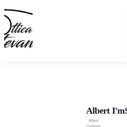
Albert I'm
Albert
I’mStein