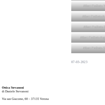
Albert I’mStein 
Albert I’mStein 
Albert I’mStein 
Albert I’mStein An
Albert I’mStein 
07-03-2023
Metodi di pagamento
Accettiamo pagamenti in contanti e con carte.
Footer
Ottica Stevanoni
di Daniele Stevanoni
Via san Giacomo, 60 – 37135 Verona