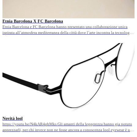
Etnia Barcelona X FC Barcelona
Etnia Barcelona e FC Barcelona hanno presentato una collaborazione unica
ispirata all’atmosfera mediterranea della città dove l’arte incontra la tecnologia,
le culture e le nazioni, che celebra le origini del marchio di occhiali con sede a
Barcellona e il Club più famoso del mondo. Una collezione dal carattere
contemporaneo che fonde lusso e artigianato per&hellip;
Novità lool
https://youtu.be/N4kAR4qhMks Gli amanti della leggerezza hanno gia potuto
apprezzarli, per chi invece non ne fosse ancora a conoscenza lool eyewear è un
brand spagnolo nato nel 2016 che si basa sulla filosofia "Less, but better". Con