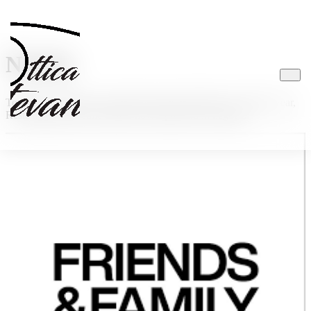
Novità
Tendenze, consigli e curiosità dal mondo dell'ottica e dell'eyewear,
Resta aggiornato sulle ultime novità presenti in negozio.