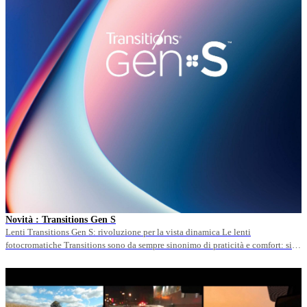
Novità : Transitions Gen S
Lenti Transitions Gen S: rivoluzione per la vista dinamica Le lenti
fotocromatiche Transitions sono da sempre sinonimo di praticità e comfort: si
adattano automaticamente alla luce,oscurandosi all'aperto e schiarendosi al
chiuso, eliminando la necessità di portare con sé due paia di occhiali. Ma con il
nuovo trattamento Transitions Gen S, la tecnologia fa un ulteriore&hellip;