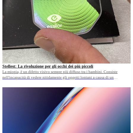
Stellest: La rivoluzione per gli occhi dei più piccoli
La miopia, è un difetto visivo sempre più diffuso tra i bambini. Consiste
nell'incapacità di vedere nitidamente gli oggetti lontani a causa di un
allungamento del bulbo oculare. Questo problema, se non correttamente gestito,
può peggiorare nel tempo, portando a complicazioni più gravi in età adulta.
Stellest: una soluzione innovativa Per fortuna, la ricerca scientifica&hellip;