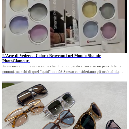
L’Arte di Vedere a Colori: Benvenuti nel Mondo Shamir
PhotoGlamour
Avete mai avuto la sensazione che il mondo, visto attraverso un paio di lenti
comuni, manchi di quel “quid” in più? Spesso consideriamo gli occhiali da
vista come un semplice strumento di correzione, un male necessario per leggere
i cartelli stradali o lavorare al computer. Ma cosa succederebbe se i vostri
occhiali diventassero il pezzo&hellip;