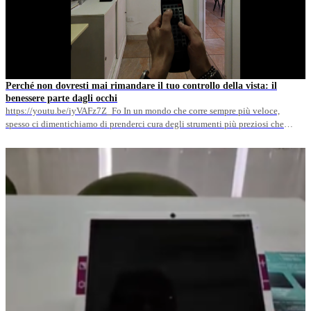
Perché non dovresti mai rimandare il tuo controllo della vista: il
benessere parte dagli occhi
https://youtu.be/iyVAFz7Z_Fo In un mondo che corre sempre più veloce,
spesso ci dimentichiamo di prenderci cura degli strumenti più preziosi che
abbiamo per relazionarci con ciò che ci circonda: i nostri occhi. Spesso ci
accorgiamo di un calo della vista solo quando iniziamo a sforzarci per leggere
un cartello stradale o quando arriviamo a fine giornata&hellip;