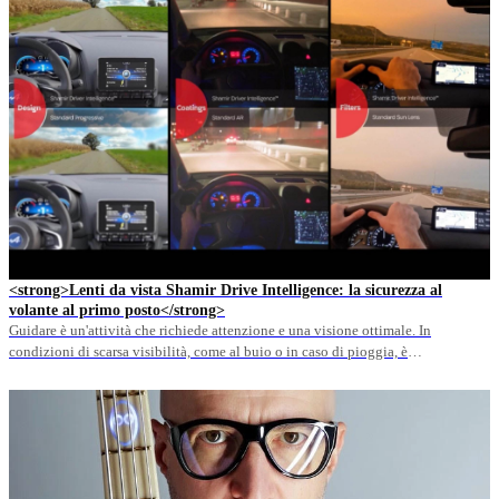
<strong>Lenti da vista Shamir Drive Intelligence: la sicurezza al
volante al primo posto</strong>
Guidare è un'attività che richiede attenzione e una visione ottimale. In
condizioni di scarsa visibilità, come al buio o in caso di pioggia, è
fondamentale avere una visione chiara e nitida per poter reagire in tempo a
eventuali pericoli. Per questo motivo, è importante scegliere delle lenti da vista
che siano progettate appositamente per la&hellip;