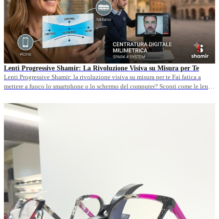
Lenti Progressive Shamir: La Rivoluzione Visiva su Misura per Te
Lenti Progressive Shamir: la rivoluzione visiva su misura per te Fai fatica a
mettere a fuoco lo smartphone o lo schermo del computer? Scopri come le lenti
progressive premium Shamir eliminano i fastidiosi difetti di oscillazione delle
lenti economiche, offrendoti campi visivi ampi e transizioni fluide a tutte le
distanze. Nel nostro centro ottico a Verona, grazie all'esclusivo sistema di
videocentratura digitale millimetrica Shamir Spark 4, progettiamo il tuo profilo
visivo unico per garantirti un comfort immediato e una postura naturale. Leggi
l'articolo e scopri la lente perfetta per le tue esigenze quotidiane!