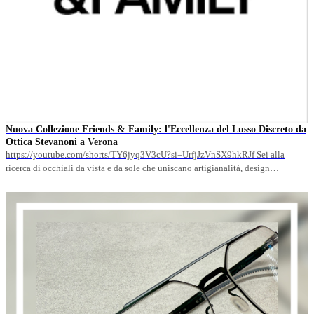
Nuova Collezione Friends & Family: l'Eccellenza del Lusso Discreto da
Ottica Stevanoni a Verona
https://youtube.com/shorts/TY6jyq3V3cU?si=UrfjJzVnSX9hkRJf Sei alla
ricerca di occhiali da vista e da sole che uniscano artigianalità, design
essenziale ed eleganza contemporanea? Da Ottica Stevanoni a Verona Borgo
Roma è arrivata la nuova collezione firmata Friends &amp; Family! Nato
dall’intuito e dalla passione di cinque creativi, il brand Friends &amp; Family
incarna una filosofia unica basata sul concetto&hellip;