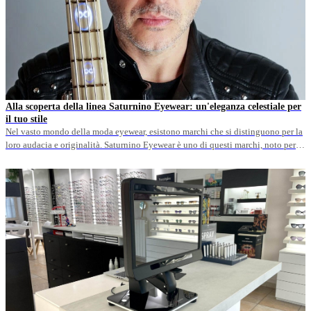
Alla scoperta della linea Saturnino Eyewear: un'eleganza celestiale per
il tuo stile
Nel vasto mondo della moda eyewear, esistono marchi che si distinguono per la
loro audacia e originalità. Saturnino Eyewear è uno di questi marchi, noto per la
sua linea di occhiali che unisce arte, design e funzionalità in un connubio
affascinante. In questo articolo, esploreremo la straordinaria linea di occhiali
Saturnino Eyewear, scoprendo il suo&hellip;